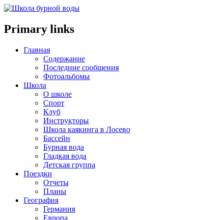
Primary links
Главная
Содержание
Последние сообщения
Фотоальбомы
Школа
О школе
Спорт
Клуб
Инструкторы
Школа каякинга в Лосево
Бассейн
Бурная вода
Гладкая вода
Детская группа
Поездки
Отчеты
Планы
География
Германия
Европа