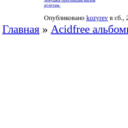
девушка бросившая вызов
атлетам.
Опубликовано
kozyrev
в сб., 
Главная
»
Acidfree альбо