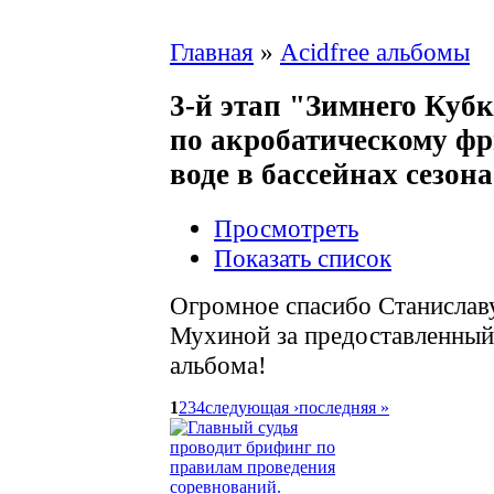
Главная
»
Acidfree альбомы
3-й этап "Зимнего Куб
по акробатическому фр
воде в бассейнах сезона
Просмотреть
Показать список
Огромное спасибо Станислав
Мухиной за предоставленный 
альбома!
1
2
3
4
следующая ›
последняя »