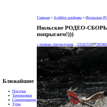
Главная
»
Acidfree альбомы
»
Июльские РО
Июльские РОДЕО-СБОРЫ в
попрыгаем!)))
« первая
‹ предыдущая
…
53
54
55
56
57
58
59
6
Ближайшие
Поездки
Тренировки
Соревнования
Туры