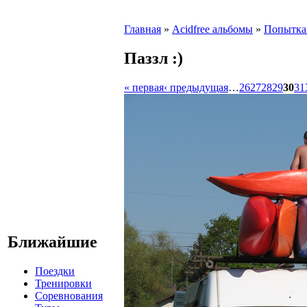
Главная
»
Acidfree альбомы
»
Попытка 
Паззл :)
« первая
‹ предыдущая
…
26
27
28
29
30
31
Ближайшие
Поездки
Тренировки
Соревнования