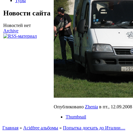
Туры
Новости сайта
Новостей нет
Archive
Опубликовано
Zhenia
в пт., 12.09.2008 
Thumbnail
Главная
»
Acidfree альбомы
»
Попытка доехать до Италии....