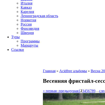
Италия
Кавказ
Карелия
Ленинградская область
Норвегия
Россия
Финляндия
Швеция
Туры
Программы
Маршруты
Ссылки
Главная
»
Acidfree альбомы
»
Весна 20
Весенняя фристайл-сесс
« первая
‹ предыдущая
1
2
3
4
5
6
7
8
9
…
сле