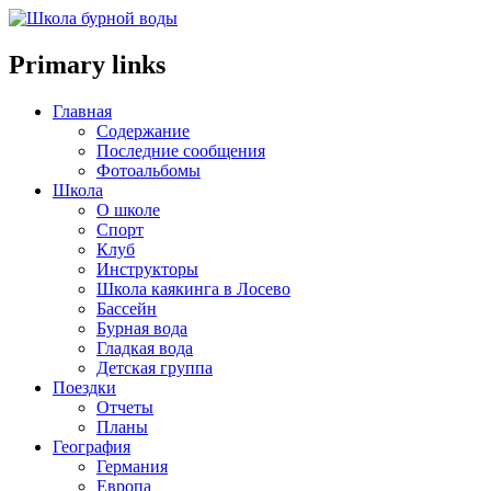
Primary links
Главная
Содержание
Последние сообщения
Фотоальбомы
Школа
О школе
Спорт
Клуб
Инструкторы
Школа каякинга в Лосево
Бассейн
Бурная вода
Гладкая вода
Детская группа
Поездки
Отчеты
Планы
География
Германия
Европа