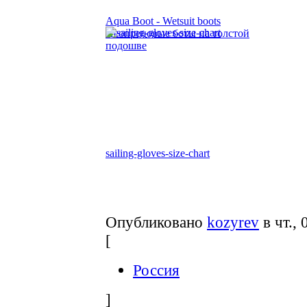
Aqua Boot - Wetsuit boots
Неопреновые боты на толстой
подошве
sailing-gloves-size-chart
Опубликовано
kozyrev
в чт., 
[
Россия
]