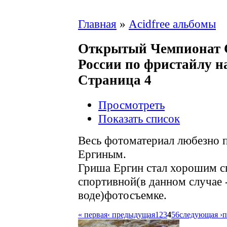
Главная
»
Acidfree альбомы
Открытый Чемпионат С
России по фристайлу на
Страница 4
Просмотреть
Показать список
Весь фотоматериал любезно 
Ергиным.
Гриша Ергин стал хорошим с
спортивной(в данном случае 
воде)фотосъемке.
« первая
‹ предыдущая
1
2
3
4
5
6
следующая ›
п