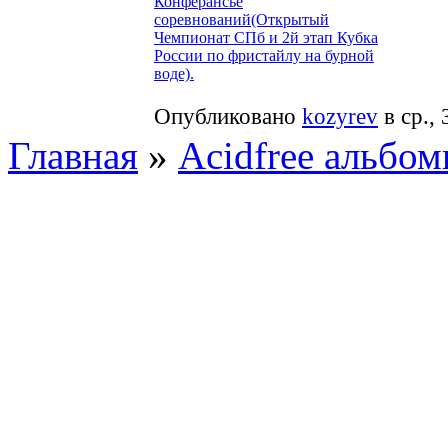
Конферансье
соревнований(Открытый
Чемпионат СПб и 2й этап Кубка
России по фристайлу на бурной
воде).
Опубликовано
kozyrev
в ср., 
Главная
»
Acidfree альбо