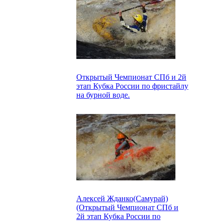
Открытый Чемпионат СПб и 2й
этап Кубка России по фристайлу
на бурной воде.
Алексей Жданко(Самурай)
(Открытый Чемпионат СПб и
2й этап Кубка России по