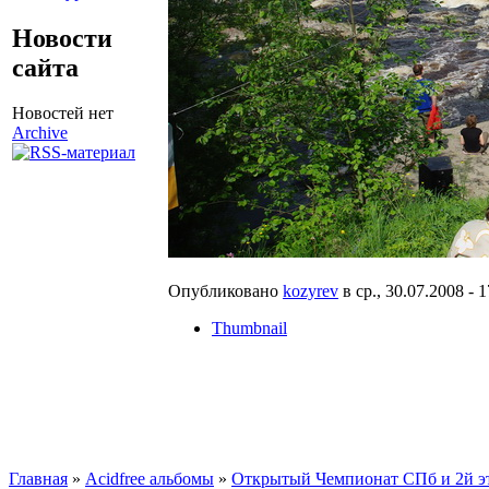
Новости
сайта
Новостей нет
Archive
Опубликовано
kozyrev
в ср., 30.07.2008 - 1
Thumbnail
Главная
»
Acidfree альбомы
»
Открытый Чемпионат СПб и 2й эт