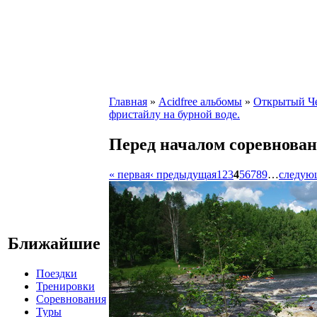
Главная
»
Acidfree альбомы
»
Открытый Че
фристайлу на бурной воде.
Перед началом соревнован
« первая
‹ предыдущая
1
2
3
4
5
6
7
8
9
…
следую
Ближайшие
Поездки
Тренировки
Соревнования
Туры