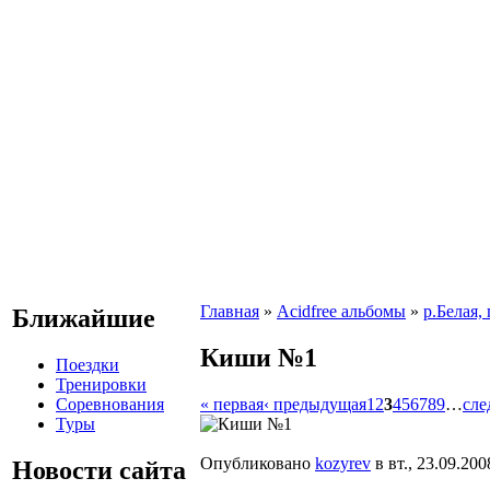
Главная
»
Acidfree альбомы
»
р.Белая,
Ближайшие
Киши №1
Поездки
Тренировки
Соревнования
« первая
‹ предыдущая
1
2
3
4
5
6
7
8
9
…
сле
Туры
Опубликовано
kozyrev
в вт., 23.09.200
Новости сайта