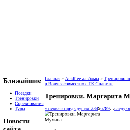
Главная
»
Acidfree альбомы
»
Тренировочн
Ближайшие
р.Волчья совместно с ГК Спартак.
Поездки
Тренировки. Маргарита М
Тренировки
Соревнования
« первая
‹ предыдущая
1
2
3
4
5
6
7
8
9
…
следую
Туры
Новости
сайта