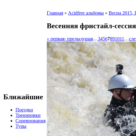
Главная
»
Acidfree альбомы
»
Весна 2015, 
Весенняя фристайл-сессия 
« первая
‹ предыдущая
…
3
4
5
6
7
8
9
10
11
…
сл
Ближайшие
Поездки
Тренировки
Соревнования
Туры