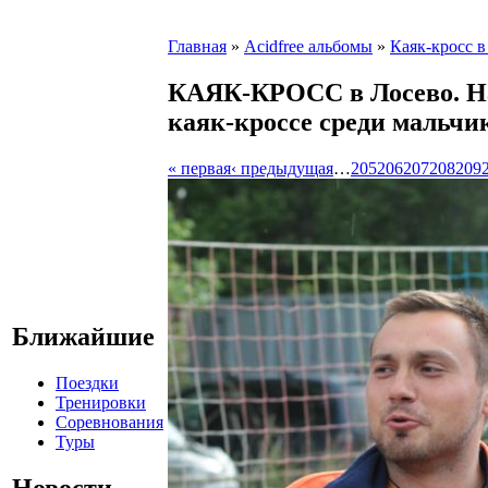
Главная
»
Acidfree альбомы
»
Каяк-кросс в
КАЯК-КРОСС в Лосево. На
каяк-кроссе среди мальчи
« первая
‹ предыдущая
…
205
206
207
208
209
Ближайшие
Поездки
Тренировки
Соревнования
Туры
Новости