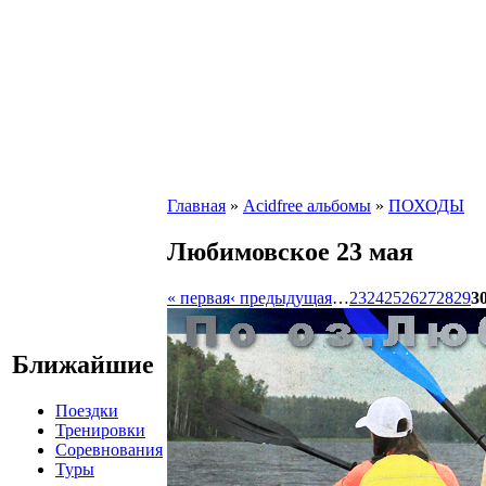
Главная
»
Acidfree альбомы
»
ПОХОДЫ
Любимовское 23 мая
« первая
‹ предыдущая
…
23
24
25
26
27
28
29
3
Ближайшие
Поездки
Тренировки
Соревнования
Туры