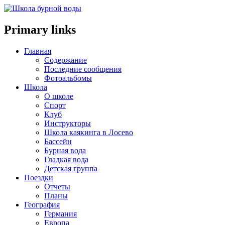
Primary links
Главная
Содержание
Последние сообщения
Фотоальбомы
Школа
О школе
Спорт
Клуб
Инструкторы
Школа каякинга в Лосево
Бассейн
Бурная вода
Гладкая вода
Детская группа
Поездки
Отчеты
Планы
География
Германия
Европа