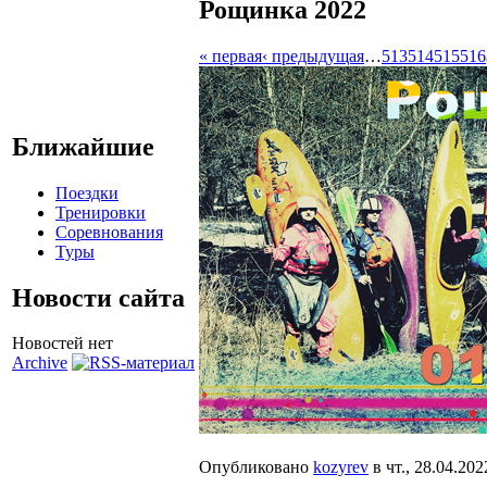
Рощинка 2022
« первая
‹ предыдущая
…
513
514
515
516
Ближайшие
Поездки
Тренировки
Соревнования
Туры
Новости сайта
Новостей нет
Archive
Опубликовано
kozyrev
в чт., 28.04.202