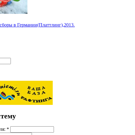
сборы в Германии(Платтлинг),2013.
стему
ля:
*