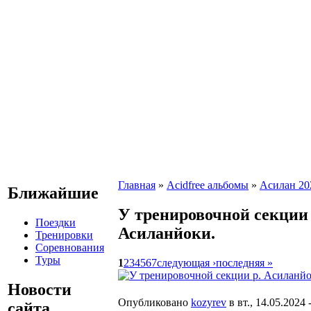
Главная
»
Acidfree альбомы
»
Асилан 20
Ближайшие
У тренировочной секции 
Поездки
Асиланйоки.
Тренировки
Соревнования
Туры
1
2
3
4
5
6
7
следующая ›
последняя »
Новости
Опубликовано
kozyrev
в вт., 14.05.2024 
сайта