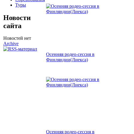
Туры
Новости
сайта
Новостей нет
Archive
Осенняя родео-сессия в
Финляндии(Лиекса)
Осенняя родео-сессия в