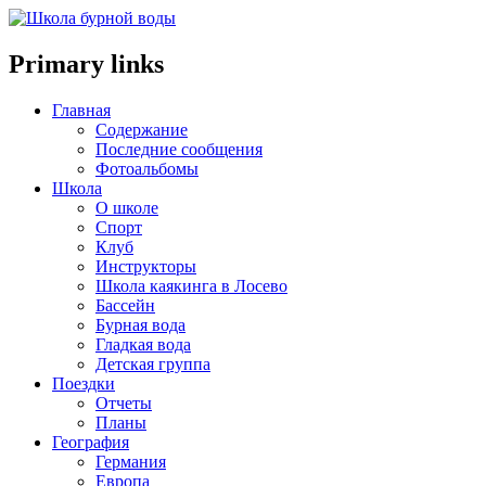
Primary links
Главная
Содержание
Последние сообщения
Фотоальбомы
Школа
О школе
Спорт
Клуб
Инструкторы
Школа каякинга в Лосево
Бассейн
Бурная вода
Гладкая вода
Детская группа
Поездки
Отчеты
Планы
География
Германия
Европа