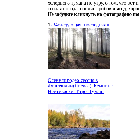
холодного тумана по утру, о том, что вот и
теплая погода, обилие грибов и ягод, хоро
Не забудьте кликнуть на фотографию по
1
2
3
4
следующая ›
последняя »
Осенняя родео-сессия в
Финляндии(Лиекса). Кемпинг
Нейтикоски. Утро. Туман.