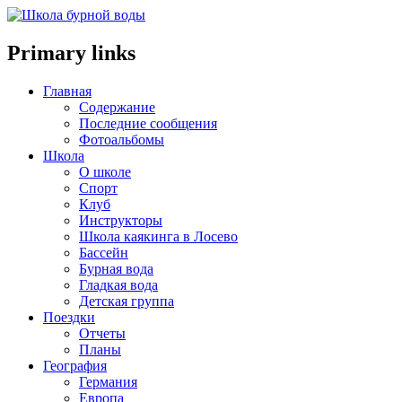
Primary links
Главная
Содержание
Последние сообщения
Фотоальбомы
Школа
О школе
Спорт
Клуб
Инструкторы
Школа каякинга в Лосево
Бассейн
Бурная вода
Гладкая вода
Детская группа
Поездки
Отчеты
Планы
География
Германия
Европа