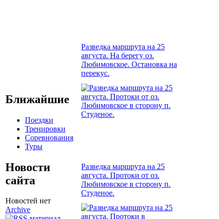
Разведка маршрута на 25
августа. На берегу оз.
Любимовское. Остановка на
перекус.
Ближайшие
Поездки
Тренировки
Соревнования
Туры
Новости
Разведка маршрута на 25
августа. Протоки от оз.
сайта
Любимовское в сторону п.
Студеное.
Новостей нет
Archive