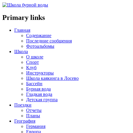
Primary links
Главная
Содержание
Последние сообщения
Фотоальбомы
Школа
О школе
Спорт
Клуб
Инструкторы
Школа каякинга в Лосево
Бассейн
Бурная вода
Гладкая вода
Детская группа
Поездки
Отчеты
Планы
География
Германия
Европа