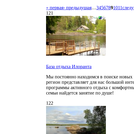
« первая
‹ предыдущая
…
3
4
5
6
7
8
9
10
11
следу
121
База отдыха Илоранта
Мы постоянно находимся в поиске новых м
регион представляет для нас большой инт
программы активного отдыха с комфортны
семьи найдется занятие по душе!
122